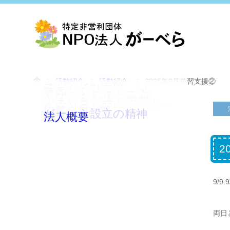
活動紹介
活動紹介
2025年9月学習支援②
子ども活動支援
塾長からメッセージ
通うことのできる方
お問い合わせ
よくいただくご質問
ボランティアサポーター
ご寄付のお願い
協賛会員一覧
がーべら設立の精神
法人概要
2
9/
両日