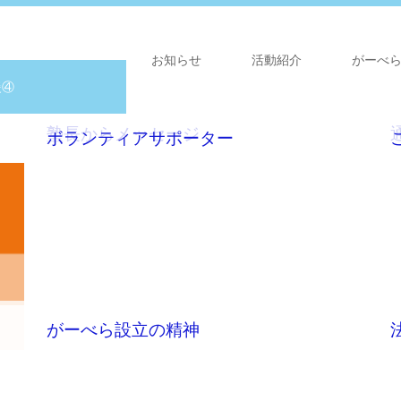
お知らせ
活動紹介
がーべ
援④
塾長からメッセージ
ボランティアサポーター
援③
援②
援①
学習支援
がーべら設立の精神