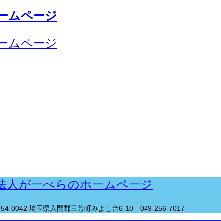
54-0042 埼玉県入間郡三芳町みよし台6-10
049-256-7017