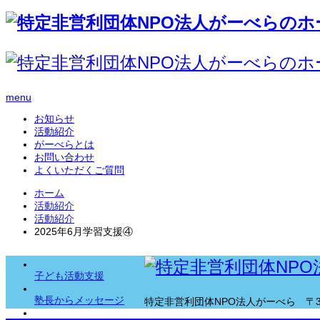
menu
お知らせ
活動紹介
がーべらとは
お問い合わせ
よくいただくご質問
ホーム
活動紹介
活動紹介
2025年6月学習支援④
子ども活動支援
塾長からメッセージ
特定非営利団体NPO法人がーべら
〒3