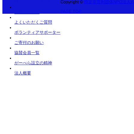
通うことのできる方
Copyright
©
特定非営利団体NPO法人
PAGE TOP
お問い合わせ
よくいただくご質問
ボランティアサポーター
ご寄付のお願い
協賛会員一覧
がーべら設立の精神
法人概要