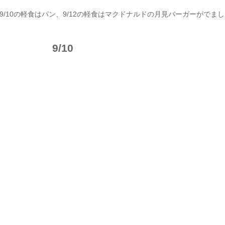
9/10の軽食はパン、9/12の軽食はマクドナルドの月見バーガーがでま
9/10