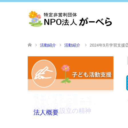
活動紹介
活動紹介
2024年9月学習支援
子ども活動支援
塾長からメッセージ
通うことのできる方
お問い合わせ
よくいただくご質問
ボランティアサポーター
ご寄付のお願い
協賛会員一覧
がーべら設立の精神
法人概要