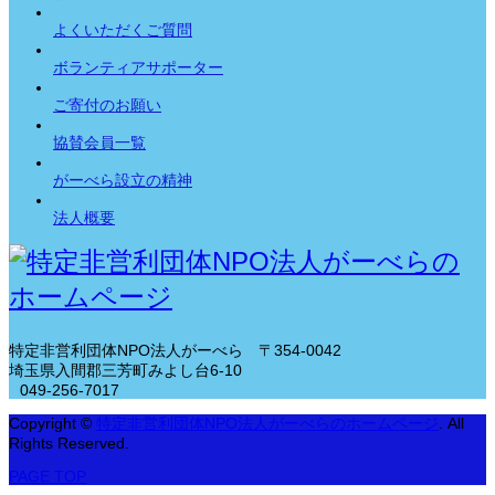
よくいただくご質問
ボランティアサポーター
ご寄付のお願い
協賛会員一覧
がーべら設立の精神
法人概要
特定非営利団体NPO法人がーべら
〒354-0042
埼玉県入間郡三芳町みよし台6-10
049-256-7017
Copyright
©
特定非営利団体NPO法人がーべらのホームページ
. All
Rights Reserved.
PAGE TOP