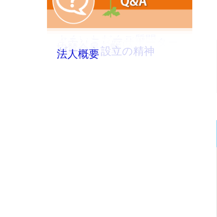
よくいただくご質問
ボランティアサポーター
ご寄付のお願い
協賛会員一覧
がーべら設立の精神
法人概要